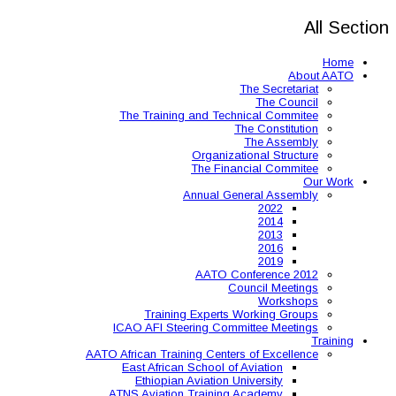
The Training and 
Organ
The 
Annual
AAT
Training Expe
ICAO AFI Steering 
AATO African Training Ce
East African Schoo
Ethiopian Aviati
ATNS Aviation Train