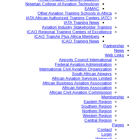
Nigerian College of Aviatio
Other Aviation Traini
IATA African Authorized Tra
IATA T
Aviation Industry S
ICAO Regional Training Ce
ICAO TrainAir Plus Af
ICAO Tr
Airports C
Federal Avia
International Civil A
So
African Aviat
African Business A
African 
African Civil 