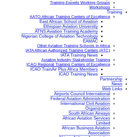
Training Expe
AATO African Training Ce
East African School
Ethiopian Aviatio
ATNS Aviation Train
Nigerian College of Aviatio
Other Aviation Traini
IATA African Authorized Tra
IATA Tr
Aviation Industry S
ICAO Regional Training Ce
ICAO TrainAir Plus Afr
ICAO Tr
Airports Co
Federal Aviat
Internat
Sou
Africa
African