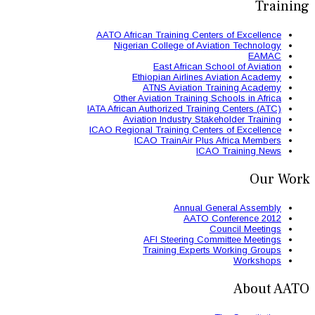
AATO African Train
Nigerian Colle
East 
Ethiopian
ATNS A
Other Aviation
IATA African Authori
Aviation Ind
ICAO Regional Train
ICAO Trai
AFI St
Trainin