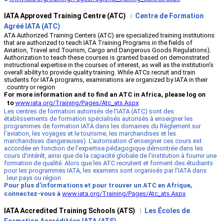
IATA Approved Training Centre (ATC
Agréé IATA (ATC)
ATA Authorized Training Centers (ATC) are 
that are authorized to teach IATA Training
Aviation, Travel and Tourism, Cargo and
Authorization to teach these courses is
instructional expertise in the courses of int
overall ability to provide quality training. 
students for IATA programs, examinations 
country or region.
For more information and to find an A
to
www.iata.org/Training/Pages/Atc_at
Les centres de formation autorisés de l'I
établissements de formation spécialisés 
programmes de formation IATA dans les
l'aviation, les voyages et le tourisme, les
marchandises dangereuses). L'autorisatio
accordée en fonction de l'expertise péd
cours d'intérêt, ainsi que de la capacité gl
formation de qualité. Alors que les ATC r
pour les programmes IATA, les examens s
leur pays ou région.
Pour plus d'informations et pour trou
connectez-vous à
www.iata.org/Traini
IATA Accredited Training Schools (