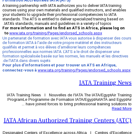
Formation Accréditées IATA (ATS)
A training partnership with IATA authorizes
courses using your own materials and qual
your students to upgrade their professio
standards. The ATS is entitled to deliver 
IATA's standards, manuals and guidelines 
For more information and to find an A
to
www.iata.org/training/Pages/endors
Un partenariat de formation avec IATA vo
de formation IATA à l'aide de votre propre
qualifiés et permet à vos élèves d'améli
professionnelles aux normes IATA. L'ATS a
formation spécialisée basée sur les norme
de l'IATA dans divers sujets.
Pour plus d'informations et pour trou
connectez-vous à
www.iata.org/traini
IATA Training News l Nouvelles de l'
ProgramLe Programme de Formation 
have joined forces to bring pr
IATA African Authorized T
Designated Centers of Excellence acros