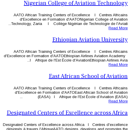
Nigerian College o
AATO African Training Centers of
d'Excellence en Formation d'A
Technology, Zaria l Collège Nigéri
Ethiopi
AATO African Training Centers of
d'Excellence en Formation d'AATOEthi
l Afrique de l'Est École d
East Afri
AATO African Training Centers of
d'Excellence en Formation d'AAT
(EASA) l Afrique de 
Designated Centers of Ex
Designated Centers of Excellence acros
désignés à travers l'AfriqueAATO des