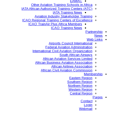
Other Aviation Traini
IATA African Authorized Tra
IATA T
Aviation Industry S
ICAO Regional Training Ce
ICAO TrainAir Plus Af
ICAO Tr
Airports C
Federal Avia
International Civil A
So
African Aviat
African Business A
African 
African Civil 