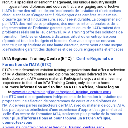
recruit, a specialist or senior management
guarantees diplomas and courses tha
L'IATA forme des milliers de professionnel
chaque année en s'engageant à développe
d'œuvre qui rend l'industrie sûre, sécuri
par l'IATA des meilleures pratiques, des n
réglementation de l'industrie garantit que 
problèmes réels sur le lieu de travail. IAT
formation flexibles en classe, à distance, 
répondre à tous les budgets et besoins.
recruteur, un spécialiste ou une haute dir
de l'industrie garantit des diplômes et d
IATA Regional Training Centre (RTC
Formation de l'IATA (RTC)
RTC's are independent aviation training or
of IATA classroom courses and diploma 
instructors with IATA course material. Part
experience to that of an IATA Training Cen
For more information and to find an R
to
www.iata.org/training/Pages/region
Les RTC sont des organismes indépendants
proposent une sélection de programmes 
l'IATA délivrés par les instructeurs de l'I
Les participants bénéficient d'une expéri
celle d'un centre de formation IATA, seul
Pour plus d'informations et pour trou
connectez-vous
à
www.iata.org/training/Pages/regional_t