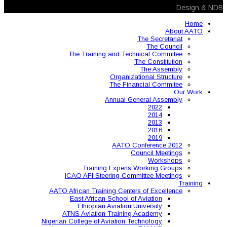
The Training and 
Organ
The 
Annual
AAT
Training Expe
ICAO AFI Steering 
AATO African Training Ce
East African Schoo
Ethiopian Aviati
ATNS Aviation Train
Nigerian College of Aviatio